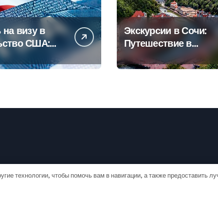
 на визу в
Экскурсии в Сочи:
ьство США:
Путешествие в
овое
сердце
дство
Черноморского
курорта
угие технологии, чтобы помочь вам в навигации, а также предоставить л