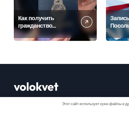
Как получить
Запись
гражданство
Посол
Аргентины: Полное
Пошаг
руководство
руково
volokvet
Открывай мир
Этот сайт использует куки-файлы и др