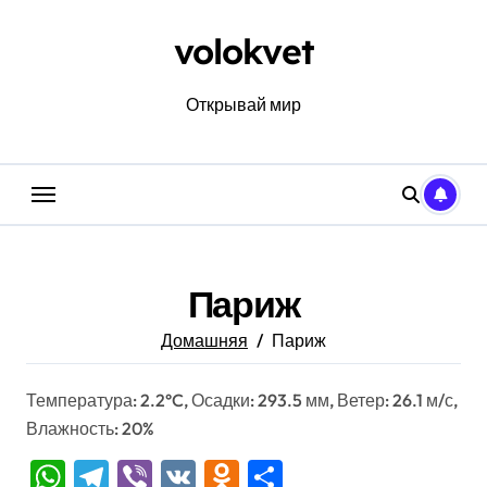
Перейти
к
volokvet
содержанию
Открывай мир
Париж
Домашняя
Париж
Температура: 2.2°C, Осадки: 293.5 мм, Ветер: 26.1 м/с,
Влажность: 20%
WhatsApp
Telegram
Viber
VK
Odnoklassniki
Отправить