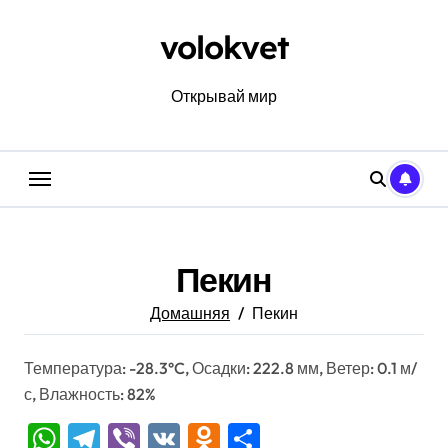
Перейти
к
volokvet
содержанию
Открывай мир
Пекин
Домашняя
Пекин
Температура: -28.3°C, Осадки: 222.8 мм, Ветер: 0.1 м/
с, Влажность: 82%
WhatsApp
Telegram
Viber
VK
Odnoklassniki
Отправить