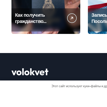
Как получить
Запись
гражданство
Посол
Аргентины: Полное
Пошаг
руководство
руково
volokvet
Открывай мир
Этот сайт использует куки-файлы и др