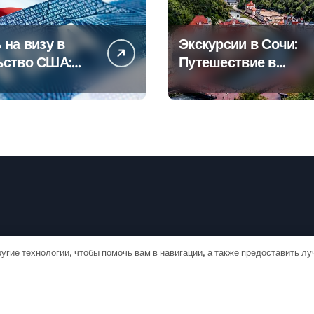
 на визу в
Экскурсии в Сочи:
ьство США:
Путешествие в
овое
сердце
дство
Черноморского
курорта
угие технологии, чтобы помочь вам в навигации, а также предоставить л