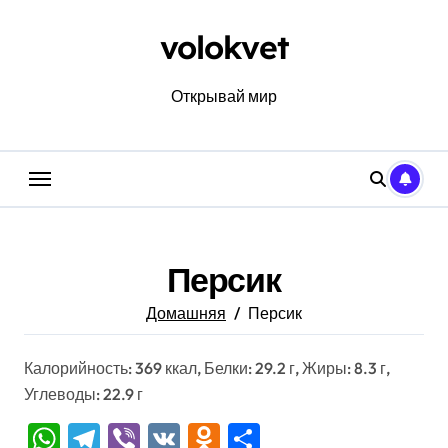
Перейти
к
volokvet
содержанию
Открывай мир
Персик
Домашняя
Персик
Калорийность: 369 ккал, Белки: 29.2 г, Жиры: 8.3 г,
Углеводы: 22.9 г
WhatsApp
Telegram
Viber
VK
Odnoklassniki
Отправить