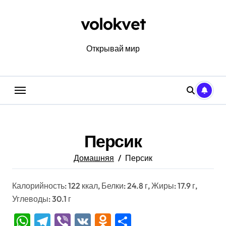
Перейти
к
volokvet
содержанию
Открывай мир
Персик
Домашняя
Персик
Калорийность: 122 ккал, Белки: 24.8 г, Жиры: 17.9 г,
Углеводы: 30.1 г
WhatsApp
Telegram
Viber
VK
Odnoklassniki
Отправить