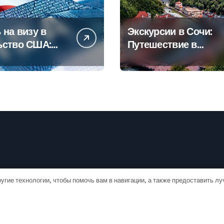
 на визу в
Экскурсии в Сочи:
ьство США:
Путешествие в
овое
сердце
дство
Черноморского
курорта
угие технологии, чтобы помочь вам в навигации, а также предоставить л