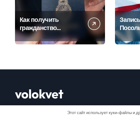
Как получить
Запись
гражданство
Посол
Аргентины: Полное
Пошаг
руководство
руково
volokvet
Открывай мир
Этот сайт использует куки-файлы и др