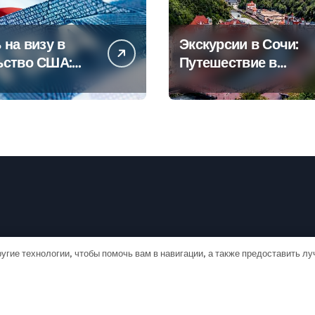
 на визу в
Экскурсии в Сочи:
ьство США:
Путешествие в
овое
сердце
дство
Черноморского
курорта
угие технологии, чтобы помочь вам в навигации, а также предоставить л