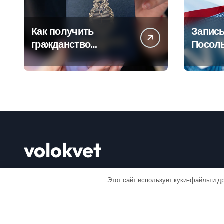
Как получить
Запись
гражданство
Посол
Аргентины: Полное
Пошаг
руководство
руково
volokvet
Открывай мир
Этот сайт использует куки-файлы и др