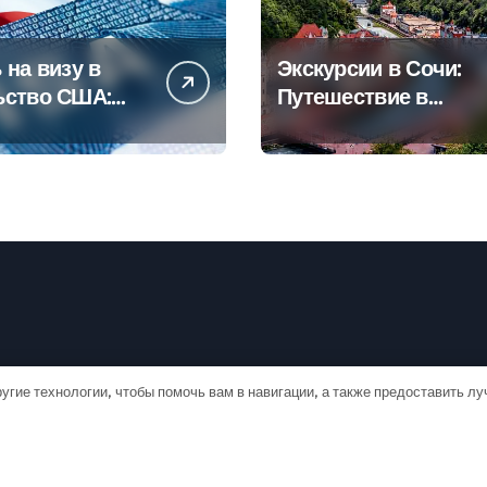
 на визу в
Экскурсии в Сочи:
ьство США:
Путешествие в
овое
сердце
дство
Черноморского
курорта
угие технологии, чтобы помочь вам в навигации, а также предоставить л