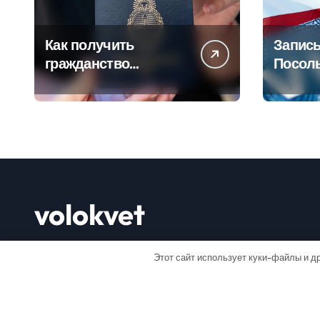
Как получить
Запись
гражданство
Посол
Аргентины: Полное
Пошаг
руководство
руково
volokvet
Открывай мир
Этот сайт использует куки-файлы и др