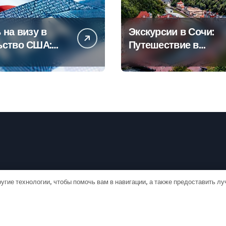
 на визу в
Экскурсии в Сочи:
ьство США:
Путешествие в
овое
сердце
дство
Черноморского
курорта
угие технологии, чтобы помочь вам в навигации, а также предоставить л