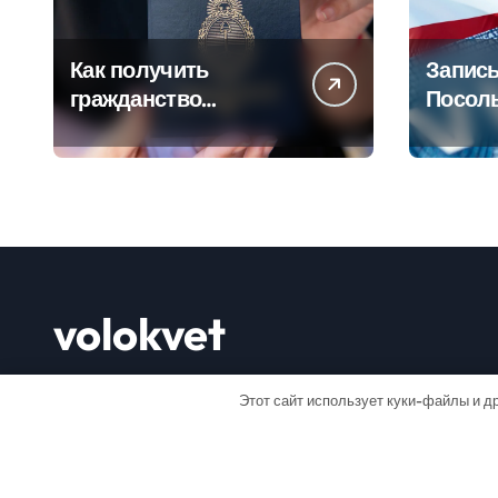
Как получить
Запись
гражданство
Посол
Аргентины: Полное
Пошаг
руководство
руково
volokvet
Открывай мир
Этот сайт использует куки-файлы и др