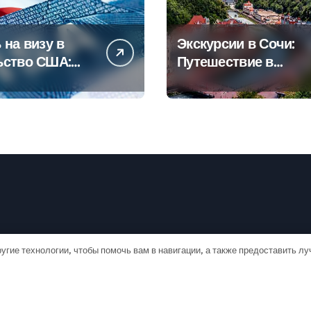
 на визу в
Экскурсии в Сочи:
ьство США:
Путешествие в
овое
сердце
дство
Черноморского
курорта
угие технологии, чтобы помочь вам в навигации, а также предоставить л