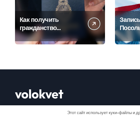
Как получить
Запись
гражданство
Посол
Аргентины: Полное
Пошаг
руководство
руково
volokvet
Открывай мир
Этот сайт использует куки-файлы и др