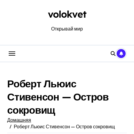
Перейти
к
volokvet
содержанию
Открывай мир
Роберт Льюис
Стивенсон — Остров
сокровищ
Домашняя
Роберт Льюис Стивенсон — Остров сокровищ