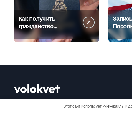
Как получить
Запись
гражданство
Посол
Аргентины: Полное
Пошаг
руководство
руково
volokvet
Открывай мир
Этот сайт использует куки-файлы и др