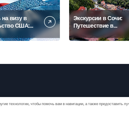
 на визу в
Экскурсии в Сочи:
ьство США:
Путешествие в
овое
сердце
дство
Черноморского
курорта
угие технологии, чтобы помочь вам в навигации, а также предоставить л