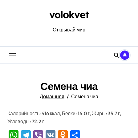
Перейти
к
volokvet
содержанию
Открывай мир
Семена чиа
Домашняя
Семена чиа
Калорийность: 416 ккал, Белки: 16.0 г, Жиры: 35.7 г,
Углеводы: 72.2 г
WhatsApp
Telegram
Viber
VK
Odnoklassniki
Отправить