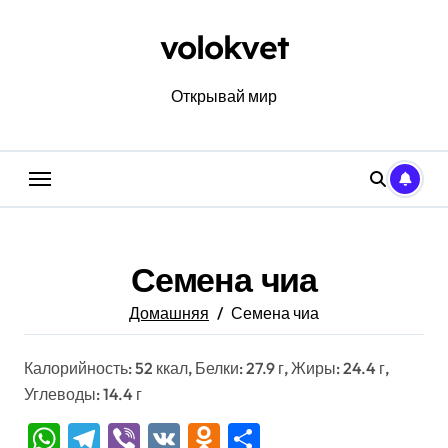
Перейти
к
volokvet
содержанию
Открывай мир
Семена чиа
Домашняя
Семена чиа
Калорийность: 52 ккал, Белки: 27.9 г, Жиры: 24.4 г,
Углеводы: 14.4 г
WhatsApp
Telegram
Viber
VK
Odnoklassniki
Отправить