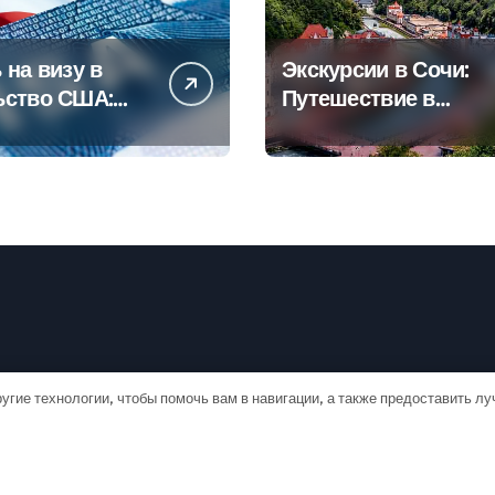
 на визу в
Экскурсии в Сочи:
ьство США:
Путешествие в
овое
сердце
дство
Черноморского
курорта
угие технологии, чтобы помочь вам в навигации, а также предоставить л