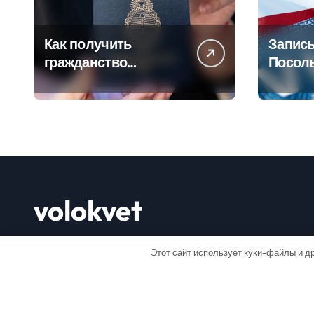
Как получить
Запись
гражданство
Посол
Аргентины: Полное
Пошаг
руководство
руково
volokvet
Открывай мир
Этот сайт использует куки-файлы и др