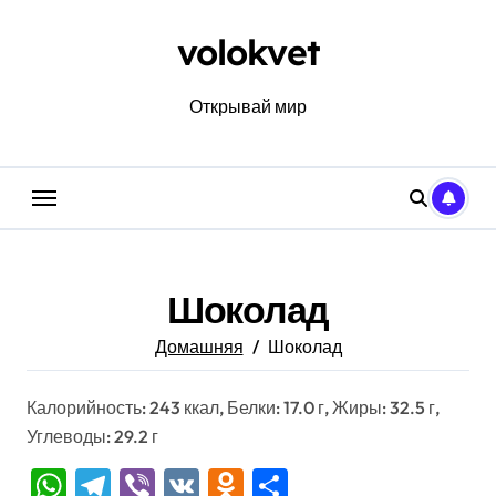
Перейти
к
volokvet
содержанию
Открывай мир
Шоколад
Домашняя
Шоколад
Калорийность: 243 ккал, Белки: 17.0 г, Жиры: 32.5 г,
Углеводы: 29.2 г
WhatsApp
Telegram
Viber
VK
Odnoklassniki
Отправить