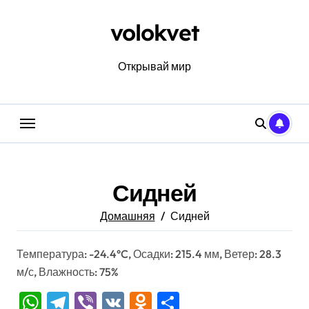
Перейти
к
volokvet
содержанию
Открывай мир
Сидней
Домашняя
Сидней
Температура: -24.4°C, Осадки: 215.4 мм, Ветер: 28.3
м/с, Влажность: 75%
WhatsApp
Telegram
Viber
VK
Odnoklassniki
Отправить