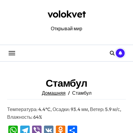
Перейти
к
volokvet
содержанию
Открывай мир
Стамбул
Домашняя
Стамбул
Температура: 4.4°C, Осадки: 93.4 мм, Ветер: 5.9 м/с,
Влажность: 64%
WhatsApp
Telegram
Viber
VK
Odnoklassniki
Отправить