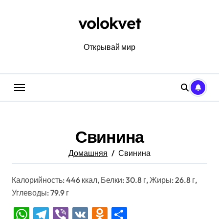
Перейти
к
volokvet
содержанию
Открывай мир
Свинина
Домашняя
Свинина
Калорийность: 446 ккал, Белки: 30.8 г, Жиры: 26.8 г,
Углеводы: 79.9 г
WhatsApp
Telegram
Viber
VK
Odnoklassniki
Отправить