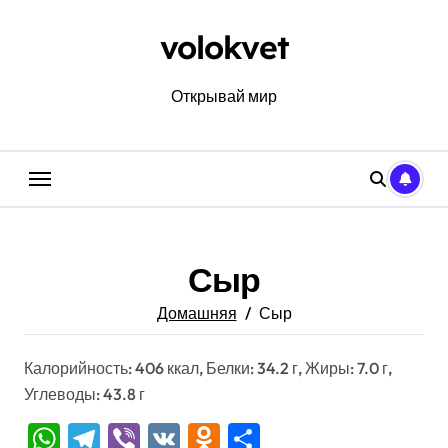
Перейти
к
volokvet
содержанию
Открывай мир
Сыр
Домашняя
Сыр
Калорийность: 406 ккал, Белки: 34.2 г, Жиры: 7.0 г,
Углеводы: 43.8 г
WhatsApp
Telegram
Viber
VK
Odnoklassniki
Отправить