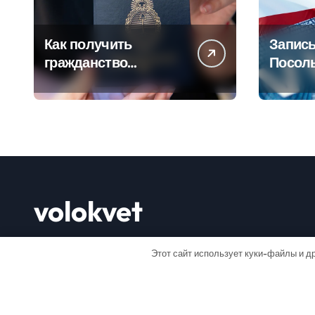
Как получить
Запись
гражданство
Посол
Аргентины: Полное
Пошаг
руководство
руково
volokvet
Открывай мир
Этот сайт использует куки-файлы и др