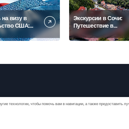
 на визу в
Экскурсии в Сочи:
ьство США:
Путешествие в
овое
сердце
дство
Черноморского
курорта
угие технологии, чтобы помочь вам в навигации, а также предоставить л