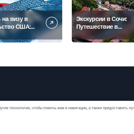
 на визу в
Экскурсии в Сочи:
ьство США:
Путешествие в
овое
сердце
дство
Черноморского
курорта
угие технологии, чтобы помочь вам в навигации, а также предоставить л