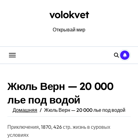
Перейти
к
volokvet
содержанию
Открывай мир
Жюль Верн — 20 000
лье под водой
Домашняя
Жюль Верн — 20 000 лье под водой
Приключения, 1870, 426 стр. жизнь в суровых
условиях