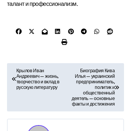
талант и профессионализм.
Н
Крылов Иван
Биография Кива
Андреевич — жизнь,
Илья — украинский
а
творчество и вклад в
предприниматель,
русскую литературу
политик и
в
общественный
деятель — основные
и
факты и достижения
г
а