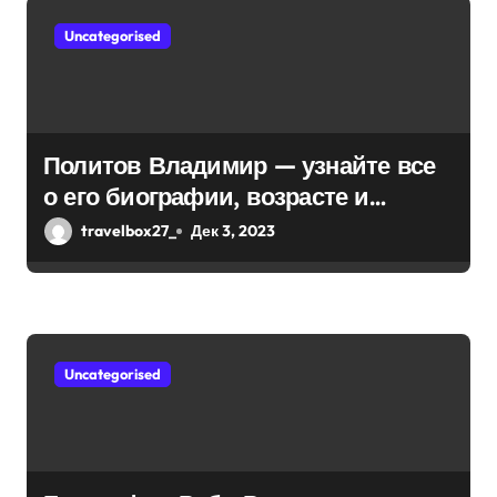
м
Uncategorised
Политов Владимир — узнайте все
о его биографии, возрасте и
впечатляющих достижениях!
travelbox27_
Дек 3, 2023
Uncategorised