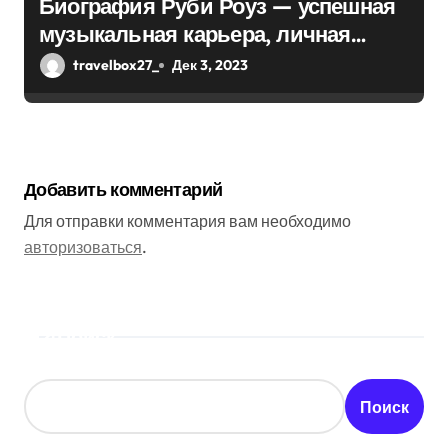
Биография Руби Роуз — успешная
музыкальная карьера, личная
жизнь и знаковые достижения
travelbox27_
Дек 3, 2023
Добавить комментарий
Для отправки комментария вам необходимо
авторизоваться
.
Поиск
Поиск