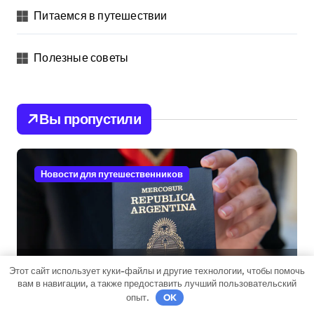
Питаемся в путешествии
Полезные советы
Вы пропустили
Новости для путешественников
Как получить гражданство
Этот сайт использует куки-файлы и другие технологии, чтобы помочь
вам в навигации, а также предоставить лучший пользовательский
Аргентины: Полное
опыт.
OK
руководство