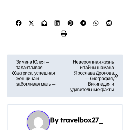
Н
Зимина Юлия —
Невероятная жизнь
талантливая
и тайны шамана
а
актриса, успешная
Ярослава Дронова
женщина и
— биография,
в
заботливая мать —
Википедия и
удивительные факты
и
г
а
By
travelbox27_