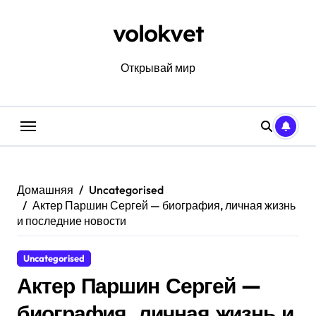
Перейти
к
volokvet
содержанию
Открывай мир
Домашняя
Uncategorised
Актер Паршин Сергей — биография, личная жизнь
и последние новости
Uncategorised
Актер Паршин Сергей —
биография, личная жизнь и