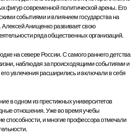
вых фигур современной политической арены. Его
ескими событиями и влиянием государства на
, Алексей Анищенко развивает свою
 деятельности ряда общественных организаций.
одке на севере России. С самого раннего детства
 жизни, наблюдая за происходящими событиями и
 его увлечения расширились и включали в себя
ие в одном из престижных университетов
дные отношения. Уже во время учебы
ие способности, и многие профессора отмечали
тельности.