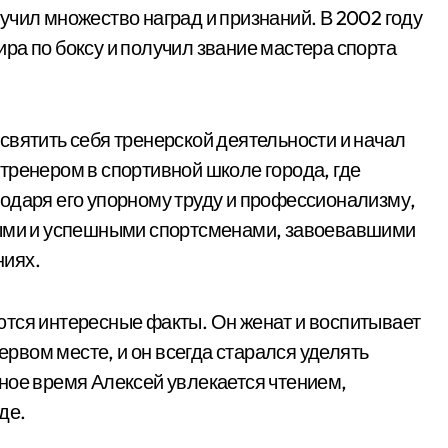
учил множество наград и признаний. В 2002 году
ра по боксу и получил звание мастера спорта
святить себя тренерской деятельности и начал
тренером в спортивной школе города, где
одаря его упорному труду и профессионализму,
тыми и успешными спортсменами, завоевавшими
ниях.
ются интересные факты. Он женат и воспитывает
первом месте, и он всегда старался уделять
ное время Алексей увлекается чтением,
де.