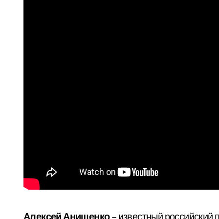
Алексей Анищенко
– известный российский 