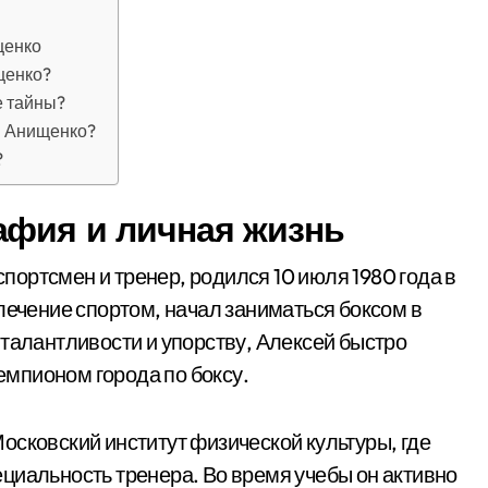
щенко
щенко?
е тайны?
ея Анищенко?
?
афия и личная жизнь
ортсмен и тренер, родился 10 июля 1980 года в
лечение спортом, начал заниматься боксом в
 талантливости и упорству, Алексей быстро
чемпионом города по боксу.
осковский институт физической культуры, где
циальность тренера. Во время учебы он активно