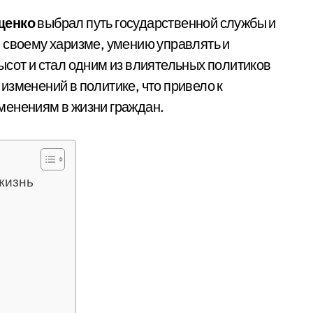
щенко
выбрал путь государственной службы и
 своему харизме, умению управлять и
ысот и стал одним из влиятельных политиков
изменений в политике, что привело к
менениям в жизни граждан.
жизнь