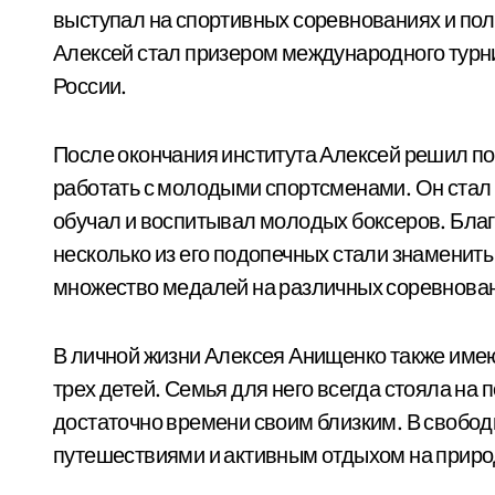
выступал на спортивных соревнованиях и пол
Алексей стал призером международного турни
России.
После окончания института Алексей решил по
работать с молодыми спортсменами. Он стал 
обучал и воспитывал молодых боксеров. Благ
несколько из его подопечных стали знамени
множество медалей на различных соревнова
В личной жизни Алексея Анищенко также име
трех детей. Семья для него всегда стояла на 
достаточно времени своим близким. В свобод
путешествиями и активным отдыхом на приро