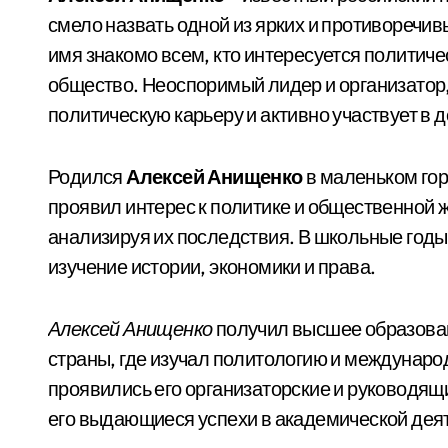
смело назвать одной из ярких и противоречи
имя знакомо всем, кто интересуется политич
общество. Неоспоримый лидер и организатор
политическую карьеру и активно участвует в
Родился
Алексей Анищенко
в маленьком гор
проявил интерес к политике и общественной
анализируя их последствия. В школьные годы
изучение истории, экономики и права.
Алексей Анищенко
получил высшее образован
страны, где изучал политологию и междунаро
проявились его организаторские и руководящ
его выдающиеся успехи в академической дея