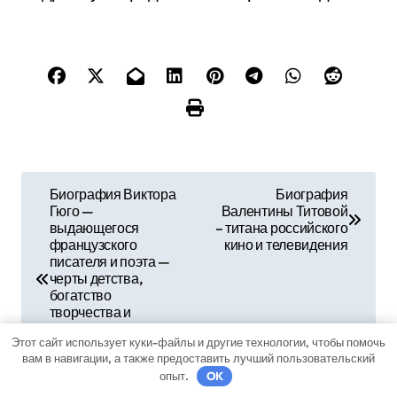
Н
Биография Виктора
Биография
Гюго —
Валентины Титовой
а
выдающегося
– титана российского
французского
кино и телевидения
в
писателя и поэта —
черты детства,
и
богатство
творчества и
г
неоценимое влияние
Этот сайт использует куки-файлы и другие технологии, чтобы помочь
на мировую
вам в навигации, а также предоставить лучший пользовательский
а
литературу
опыт.
OK