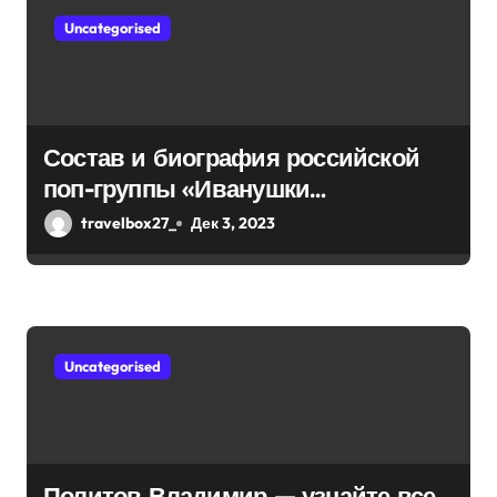
о
Uncategorised
з
а
п
Состав и биография российской
поп-группы «Иванушки
и
интернешнл» — история успеха,
travelbox27_
Дек 3, 2023
с
музыка и судьбы участников
я
м
Uncategorised
Политов Владимир — узнайте все