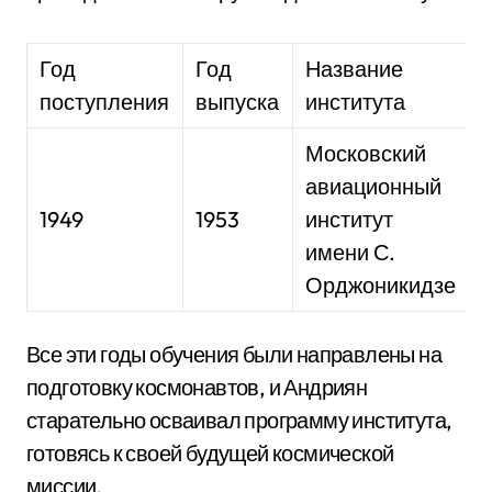
Год
Год
Название
поступления
выпуска
института
Московский
авиационный
1949
1953
институт
имени С.
Орджоникидзе
Все эти годы обучения были направлены на
подготовку космонавтов, и Андриян
старательно осваивал программу института,
готовясь к своей будущей космической
миссии.