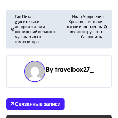
Н
Гио Пика —
Иван Андреевич
удивительная
Крылов — история
а
история жизни и
жизни и творчества
достижений великого
великого русского
в
музыкального
баснописца
композитора
и
г
а
By
travelbox27_
ц
и
я
Связанные записи
п