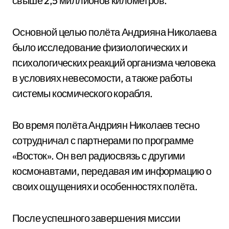
свыше 2,5 миллионов километров.
Основной целью полёта Андрияна Николаева
было исследование физиологических и
психологических реакций организма человека
в условиях невесомости, а также работы
системы космического корабля.
Во время полёта Андриян Николаев тесно
сотрудничал с партнерами по программе
«Восток». Он вел радиосвязь с другими
космонавтами, передавая им информацию о
своих ощущениях и особенностях полёта.
После успешного завершения миссии