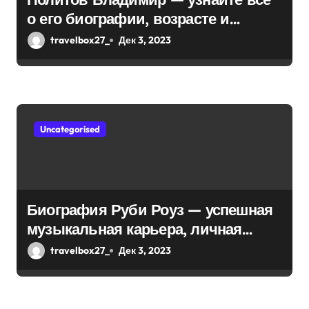
о его биографии, возрасте и
впечатляющих достижениях!
travelbox27_
Дек 3, 2023
Uncategorised
Биография Руби Роуз — успешная
музыкальная карьера, личная
жизнь и знаковые достижения
travelbox27_
Дек 3, 2023