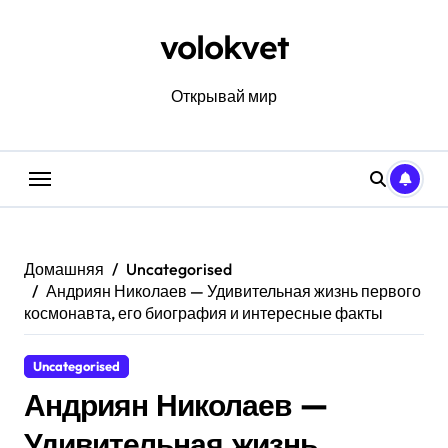
Перейти
к
volokvet
содержанию
Открывай мир
Домашняя
Uncategorised
Андриян Николаев — Удивительная жизнь первого
космонавта, его биография и интересные факты
Uncategorised
Андриян Николаев —
Удивительная жизнь