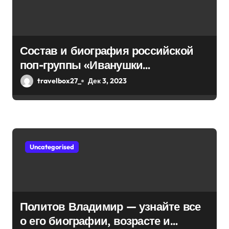
з
а
Состав и биография российской
п
поп-группы «Иванушки
и
интернешнл» — история успеха,
travelbox27_
Дек 3, 2023
музыка и судьбы участников
с
я
м
Uncategorised
Политов Владимир — узнайте все
о его биографии, возрасте и