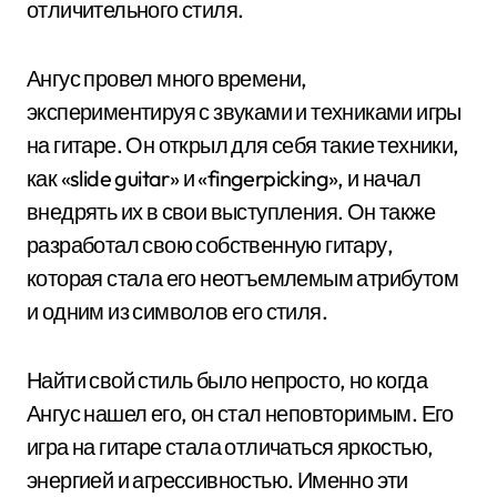
отличительного стиля.
Ангус провел много времени,
экспериментируя с звуками и техниками игры
на гитаре. Он открыл для себя такие техники,
как «slide guitar» и «fingerpicking», и начал
внедрять их в свои выступления. Он также
разработал свою собственную гитару,
которая стала его неотъемлемым атрибутом
и одним из символов его стиля.
Найти свой стиль было непросто, но когда
Ангус нашел его, он стал неповторимым. Его
игра на гитаре стала отличаться яркостью,
энергией и агрессивностью. Именно эти