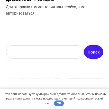
Для отправки комментария вам необходимо
авторизоваться
.
Поиск
Поиск
Последние публикации
Как получить гражданство Аргентины: Полное
Этот сайт использует куки-файлы и другие технологии, чтобы помочь
руководство
вам в навигации, а также предоставить лучший пользовательский
опыт.
OK