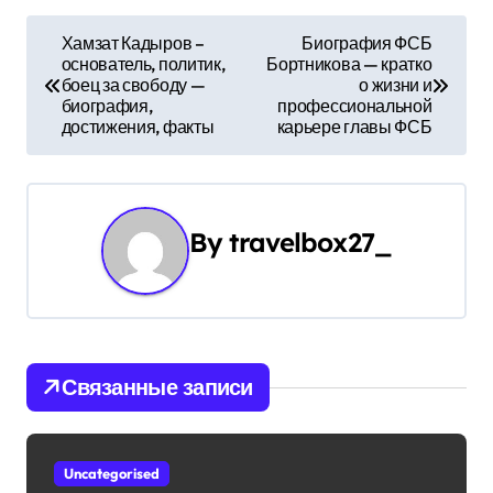
Н
Хамзат Кадыров –
Биография ФСБ
основатель, политик,
Бортникова — кратко
а
боец за свободу —
о жизни и
биография,
профессиональной
в
достижения, факты
карьере главы ФСБ
и
г
By
travelbox27_
а
ц
и
Связанные записи
я
п
Uncategorised
о