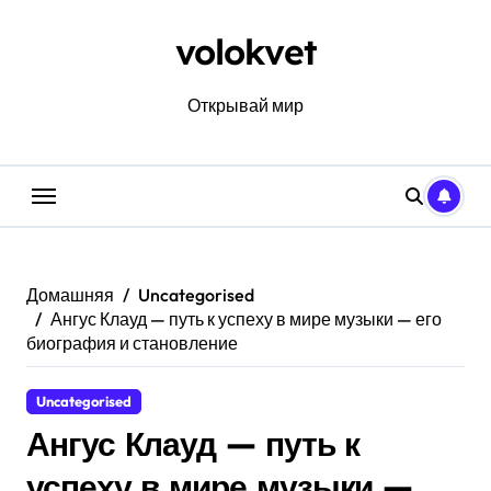
Перейти
к
volokvet
содержанию
Открывай мир
Домашняя
Uncategorised
Ангус Клауд — путь к успеху в мире музыки — его
биография и становление
Uncategorised
Ангус Клауд — путь к
успеху в мире музыки —