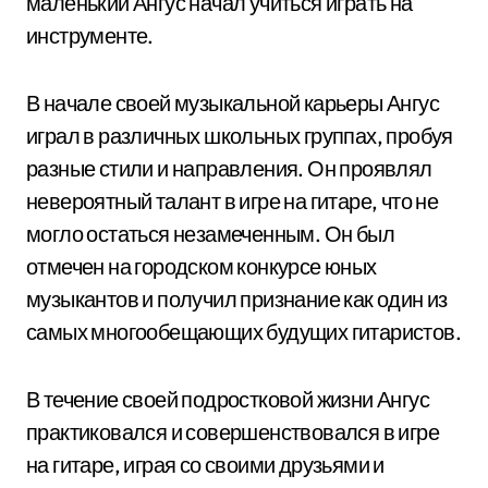
маленький Ангус начал учиться играть на
инструменте.
В начале своей музыкальной карьеры Ангус
играл в различных школьных группах, пробуя
разные стили и направления. Он проявлял
невероятный талант в игре на гитаре, что не
могло остаться незамеченным. Он был
отмечен на городском конкурсе юных
музыкантов и получил признание как один из
самых многообещающих будущих гитаристов.
В течение своей подростковой жизни Ангус
практиковался и совершенствовался в игре
на гитаре, играя со своими друзьями и