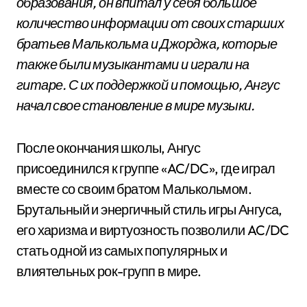
образования, он впитал у себя большое
количество информации от своих старших
братьев Малькольма и Джорджа, которые
также были музыкантами и играли на
гитаре. С их поддержкой и помощью, Ангус
начал свое становление в мире музыки.
После окончания школы, Ангус
присоединился к группе «AC/DC», где играл
вместе со своим братом Малькольмом.
Брутальный и энергичный стиль игры Ангуса,
его харизма и виртуозность позволили AC/DC
стать одной из самых популярных и
влиятельных рок-групп в мире.