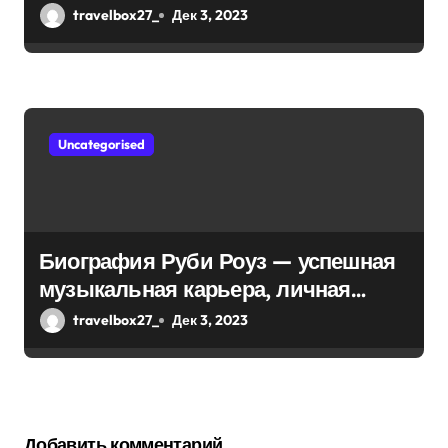
впечатляющих достижениях!
travelbox27_
Дек 3, 2023
Uncategorised
Биография Руби Роуз — успешная
музыкальная карьера, личная
жизнь и знаковые достижения
travelbox27_
Дек 3, 2023
Добавить комментарий