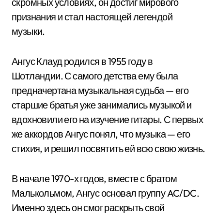
скромных условиях, он достиг мирового
признания и стал настоящей легендой
музыки.
Ангус Клауд родился в 1955 году в
Шотландии. С самого детства ему была
предначертана музыкальная судьба — его
старшие братья уже занимались музыкой и
вдохновили его на изучение гитары. С первых
же аккордов Ангус понял, что музыка — его
стихия, и решил посвятить ей всю свою жизнь.
В начале 1970-х годов, вместе с братом
Малькольмом, Ангус основал группу AC/DC.
Именно здесь он смог раскрыть свой