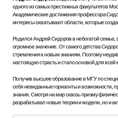
одного из самых престижных факультетов Мос
Академические достижения профессора Сидор
интересы охватывают области, которые созда
Родился Андрей Сидоров в небогатой семье, 
огромное значение. От самого детства Сидор
стремления к новым знаниям. Поэтому неудив
настоящую страсть и стало основой для всей 
Получив высшее образование в МГУ по специ
себя невиданные горизонты и возможности, 
знания. Смотря на мир сквозь призму физиче
разрабатывал новые теории и модели, но и ак