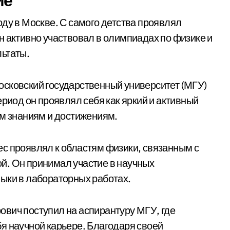
ие
ду в Москве. С самого детства проявлял
н активно участвовал в олимпиадах по физике и
льтаты.
осковский государственный университет (МГУ)
ериод он проявлял себя как яркий и активный
ым знаниям и достижениям.
с проявлял к областям физики, связанным с
й. Он принимал участие в научных
ыки в лабораторных работах.
вич поступил на аспирантуру МГУ, где
я научной карьере. Благодаря своей