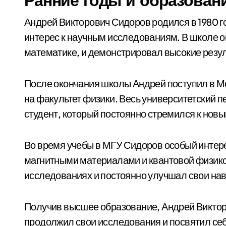
Ранние годы и образован
Андрей Викторович Сидоров родился в 1980 го
интерес к научным исследованиям. В школе о
математике, и демонстрировал высокие резу
После окончания школы Андрей поступил в М
на факультет физики. Весь университетский п
студент, который постоянно стремился к нов
Во время учебы в МГУ Сидоров особый интере
магнитными материалами и квантовой физико
исследованиях и постоянно улучшал свои нав
Получив высшее образование, Андрей Викторо
продолжил свои исследования и посвятил себ