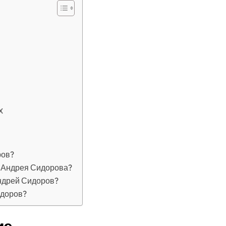
х
ров?
 Андрея Сидорова?
ндрей Сидоров?
идоров?