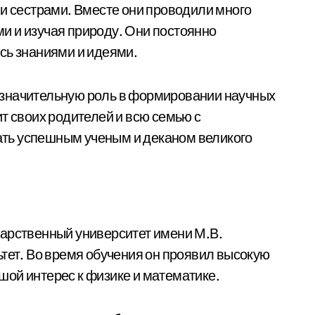
 и сестрами. Вместе они проводили много
и и изучая природу. Они постоянно
сь знаниями и идеями.
 значительную роль в формировании научных
т своих родителей и всю семью с
тать успешным ученым и деканом великого
дарственный университет имени М.В.
ьтет. Во время обучения он проявил высокую
ой интерес к физике и математике.