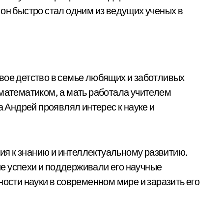
 он быстро стал одним из ведущих ученых в
вое детство в семье любящих и заботливых
 математиком, а мать работала учителем
а Андрей проявлял интерес к науке и
я к знанию и интеллектуальному развитию.
е успехи и поддерживали его научные
ности науки в современном мире и заразить его