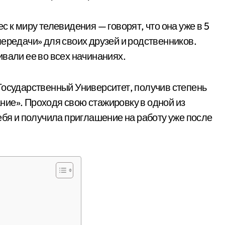
 к миру телевидения — говорят, что она уже в 5
передачи» для своих друзей и родственников.
вали ее во всех начинаниях.
Государственный Университет, получив степень
ие». Проходя свою стажировку в одной из
ебя и получила приглашение на работу уже после