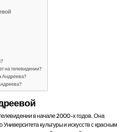
евой
й?
ет на телевидении?
а Андреева?
Андреева?
дреевой
телевидении в начале 2000-х годов. Она
 Университета культуры и искусств с красным