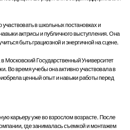
о участвовать в школьных постановках и
навыки актрисы и публичного выступления. Она
читься быть грациозной и энергичной на сцене.
 в Московский Государственный Университет
ки. Во время учебы она активно участвовала в
приобрела ценный опыт и навыки работы перед
ую карьеру уже во взрослом возрасте. После
компании, где занималась съемкой и монтажем