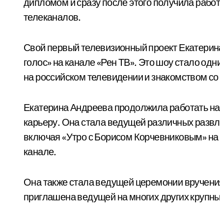
дипломом и сразу после этого получила работ
телеканалов.
Свой первый телевизионный проект Екатерин
голос» на канале «Рен ТВ». Это шоу стало о
на российском телевидении и знакомством с
Екатерина Андреева продолжила работать на
карьеру. Она стала ведущей различных разв
включая «Утро с Борисом Корчевниковым» на 
канале.
Она также стала ведущей церемонии вручени
приглашена ведущей на многих других крупны