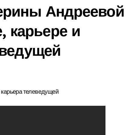
ерины Андреевой
, карьере и
еведущей