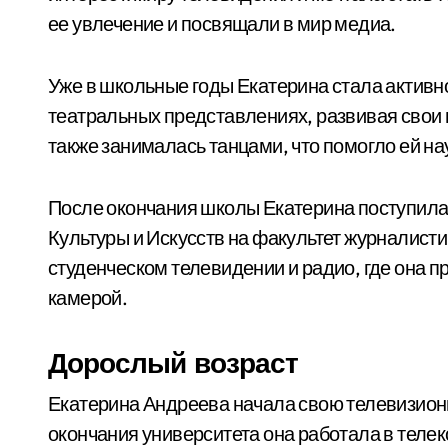
ее увлечение и посвящали в мир медиа.
Уже в школьные годы Екатерина стала активн
театральных представлениях, развивая свои 
также занималась танцами, что помогло ей нау
После окончания школы Екатерина поступила
Культуры и Искусств на факультет журналисти
студенческом телевидении и радио, где она 
камерой.
Дорослый возраст
Екатерина Андреева начала свою телевизионн
окончания университета она работала в теле