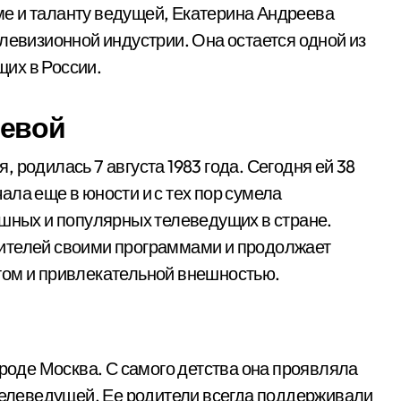
е и таланту ведущей, Екатерина Андреева
левизионной индустрии. Она остается одной из
их в России.
еевой
 родилась 7 августа 1983 года. Сегодня ей 38
ла еще в юности и с тех пор сумела
ешных и популярных телеведущих в стране.
ителей своими программами и продолжает
том и привлекательной внешностью.
ороде Москва. С самого детства она проявляла
 телеведущей. Ее родители всегда поддерживали