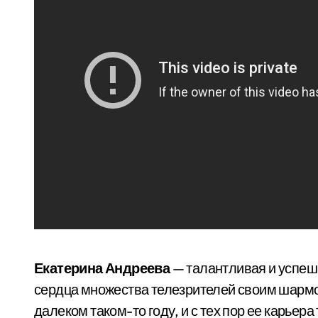
Екатерина Андреева
— талантливая и успеш
сердца множества телезрителей своим шарм
далеком таком-то году, и с тех пор ее карьера