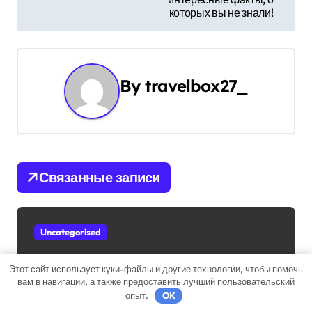
и
которых вы не знали!
г
а
By
travelbox27_
ц
и
я
Связанные записи
п
о
Uncategorised
з
а
Этот сайт использует куки-файлы и другие технологии, чтобы помочь
вам в навигации, а также предоставить лучший пользовательский
п
опыт.
OK