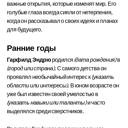
важные открытия, которые изменят мир. Его
голубые глаза всегда сияли от нетерпения,
когда он рассказывал о своих идеях и планах
для будущего.
Ранние годы
Гарфилд Эндрю
родился
(дата рождения)
в
(город или страна)
. С самого детства он
проявлял необычайный интерес к
(указать
области или интересы)
. В юном возрасте он
уже был известен своей умелостью в
(указать навыки или таланты)
и часто
выделялся среди сверстников.