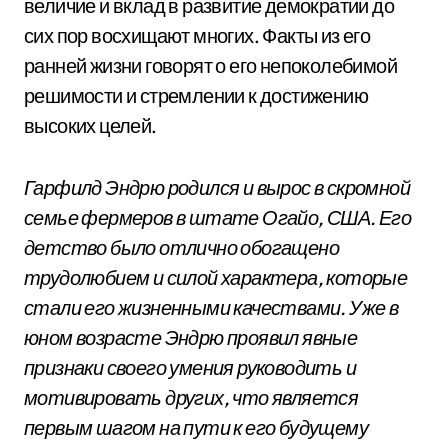
величие и вклад в развитие демократии до
сих пор восхищают многих. Факты из его
ранней жизни говорят о его непоколебимой
решимости и стремлении к достижению
высоких целей.
Гарфилд Эндрю родился и вырос в скромной
семье фермеров в штате Огайо, США. Его
детство было отлично обогащено
трудолюбием и силой характера, которые
стали его жизненными качествами. Уже в
юном возрасте Эндрю проявил явные
признаки своего умения руководить и
мотивировать других, что является
первым шагом на пути к его будущему