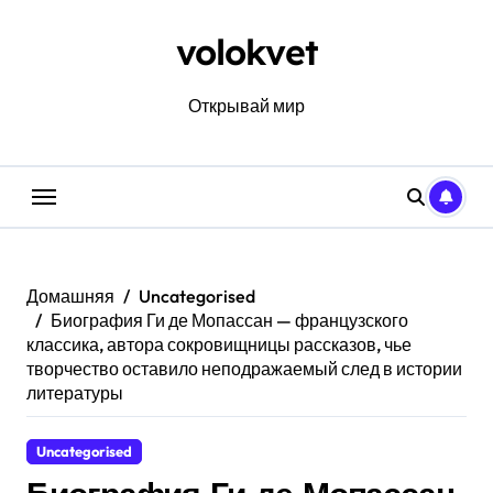
Перейти
к
volokvet
содержанию
Открывай мир
Домашняя
Uncategorised
Биография Ги де Мопассан — французского
классика, автора сокровищницы рассказов, чье
творчество оставило неподражаемый след в истории
литературы
Uncategorised