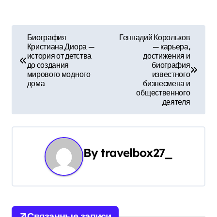
Н
Биография
Геннадий Корольков
Кристиана Диора —
— карьера,
а
история от детства
достижения и
до создания
биография
в
мирового модного
известного
дома
бизнесмена и
и
общественного
деятеля
г
а
ц
By
travelbox27_
и
я
п
Связанные записи