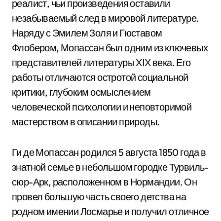
реалист, чьи произведения оставили
незабываемый след в мировой литературе.
Наряду с Эмилем Золя и Гюставом
Флобером, Мопассан был одним из ключевых
представителей литературы ХІХ века. Его
работы отличаются остротой социальной
критики, глубоким осмыслением
человеческой психологии и неповторимой
мастерством в описании природы.
Ги де Мопассан родился 5 августа 1850 года в
знатной семье в небольшом городке Турвиль-
сюр-Арк, расположенном в Нормандии. Он
провел большую часть своего детства на
родном имении Лосмарье и получил отличное