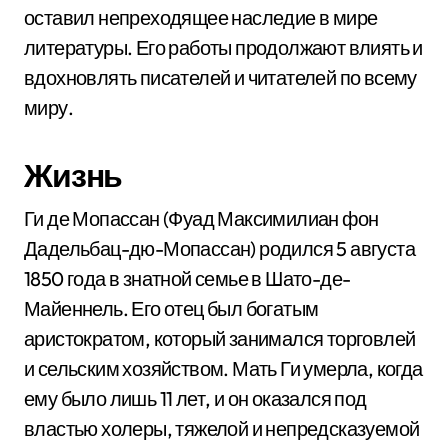
оставил непреходящее наследие в мире
литературы. Его работы продолжают влиять и
вдохновлять писателей и читателей по всему
миру.
Жизнь
Ги де Мопассан (Фуад Максимилиан фон
Дадельбац-дю-Мопассан) родился 5 августа
1850 года в знатной семье в Шато-де-
Майеннель. Его отец был богатым
аристократом, который занимался торговлей
и сельским хозяйством. Мать Ги умерла, когда
ему было лишь 11 лет, и он оказался под
властью холеры, тяжелой и непредсказуемой