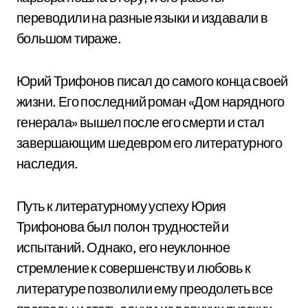
переводили на разные языки и издавали в
большом тираже.
Юрий Трифонов писал до самого конца своей
жизни. Его последний роман «Дом нарядного
генерала» вышел после его смерти и стал
завершающим шедевром его литературного
наследия.
Путь к литературному успеху Юрия
Трифонова был полон трудностей и
испытаний. Однако, его неуклонное
стремление к совершенству и любовь к
литературе позволили ему преодолеть все