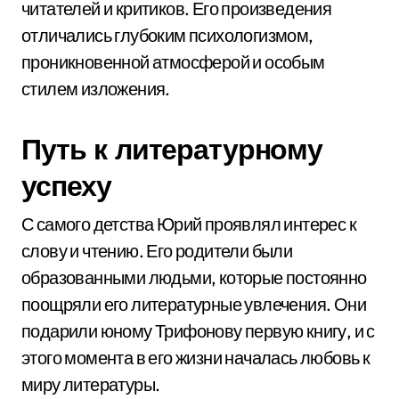
читателей и критиков. Его произведения
отличались глубоким психологизмом,
проникновенной атмосферой и особым
стилем изложения.
Путь к литературному
успеху
С самого детства Юрий проявлял интерес к
слову и чтению. Его родители были
образованными людьми, которые постоянно
поощряли его литературные увлечения. Они
подарили юному Трифонову первую книгу, и с
этого момента в его жизни началась любовь к
миру литературы.