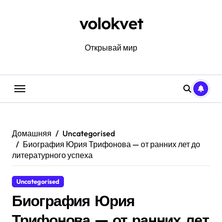
Перейти
к
volokvet
содержанию
Открывай мир
Домашняя
Uncategorised
Биография Юрия Трифонова — от ранних лет до
литературного успеха
Uncategorised
Биография Юрия
Трифонова — от ранних лет