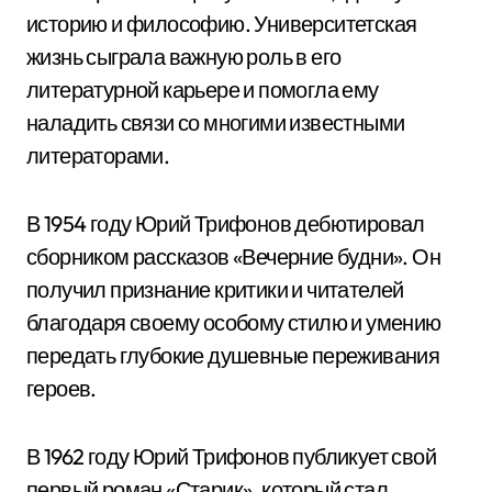
историю и философию. Университетская
жизнь сыграла важную роль в его
литературной карьере и помогла ему
наладить связи со многими известными
литераторами.
В 1954 году Юрий Трифонов дебютировал
сборником рассказов «Вечерние будни». Он
получил признание критики и читателей
благодаря своему особому стилю и умению
передать глубокие душевные переживания
героев.
В 1962 году Юрий Трифонов публикует свой
первый роман «Старик», который стал