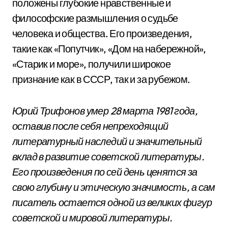
положены глубокие нравственные и
философские размышления о судьбе
человека и общества. Его произведения,
такие как «Попутчик», «Дом на набережной»,
«Старик и море», получили широкое
признание как в СССР, так и за рубежом.
Юрий Трифонов умер 28 марта 1981 года,
оставив после себя непреходящий
литературный наследий и значительный
вклад в развитие советской литературы.
Его произведения по сей день ценятся за
свою глубину и этическую значимость, а сам
писатель остается одной из великих фигур
советской и мировой литературы.