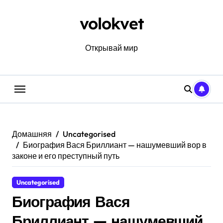
Перейти
к
volokvet
содержанию
Открывай мир
Домашняя
Uncategorised
Биография Вася Бриллиант — нашумевший вор в
законе и его преступный путь
Uncategorised
Биография Вася
Бриллиант — нашумевший