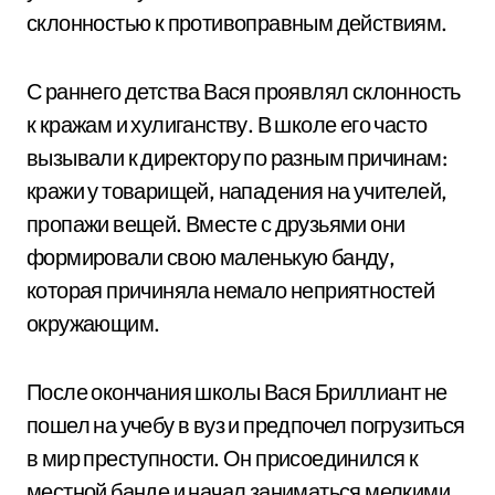
склонностью к противоправным действиям.
С раннего детства Вася проявлял склонность
к кражам и хулиганству. В школе его часто
вызывали к директору по разным причинам:
кражи у товарищей, нападения на учителей,
пропажи вещей. Вместе с друзьями они
формировали свою маленькую банду,
которая причиняла немало неприятностей
окружающим.
После окончания школы Вася Бриллиант не
пошел на учебу в вуз и предпочел погрузиться
в мир преступности. Он присоединился к
местной банде и начал заниматься мелкими