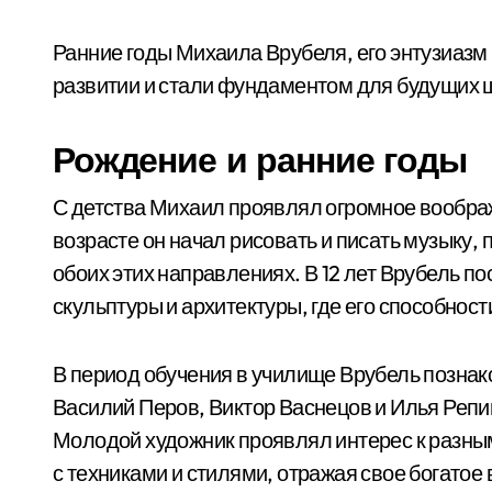
Ранние годы Михаила Врубеля, его энтузиазм 
развитии и стали фундаментом для будущих 
Рождение и ранние годы
С детства Михаил проявлял огромное воображ
возрасте он начал рисовать и писать музыку
обоих этих направлениях. В 12 лет Врубель п
скульптуры и архитектуры, где его способнос
В период обучения в училище Врубель познак
Василий Перов, Виктор Васнецов и Илья Репин
Молодой художник проявлял интерес к разны
с техниками и стилями, отражая свое богато