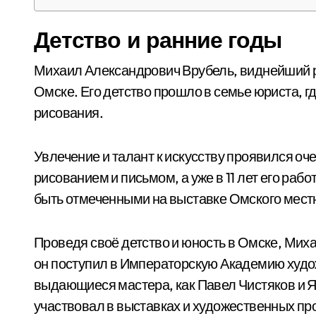
Детство и ранние годы
Михаил Александрович Врубель, виднейший ру
Омске. Его детство прошло в семье юриста, 
рисования.
Увлечение и талант к искусству проявился оч
рисованием и письмом, а уже в 11 лет его ра
быть отмеченными на выставке Омского мест
Проведя своё детство и юность в Омске, Мих
он поступил в Императорскую Академию худож
выдающиеся мастера, как Павел Чистяков и Я
участвовал в выставках и художественных прое