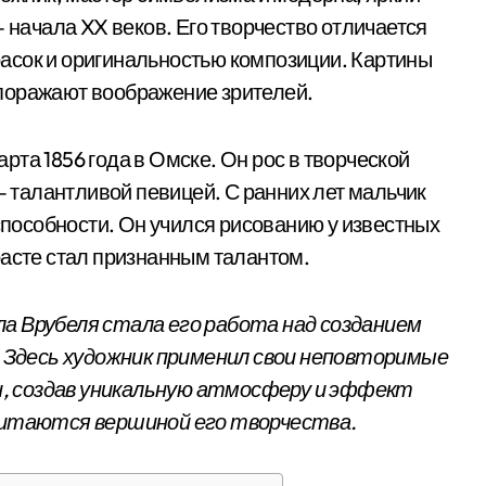
— начала XX веков. Его творчество отличается
асок и оригинальностью композиции. Картины
поражают воображение зрителей.
та 1856 года в Омске. Он рос в творческой
 — талантливой певицей. С ранних лет мальчик
особности. Он учился рисованию у известных
расте стал признанным талантом.
а Врубеля стала его работа над созданием
а. Здесь художник применил свои неповторимые
, создав уникальную атмосферу и эффект
считаются вершиной его творчества.