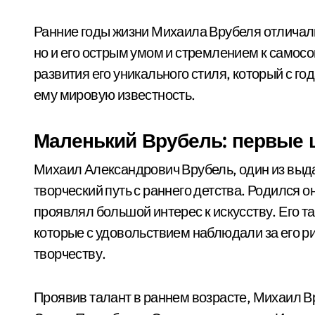
Ранние годы жизни Михаила Врубеля отличали
но и его острым умом и стремлением к самос
развития его уникального стиля, который с го
ему мировую известность.
Маленький Врубель: первые ш
Михаил Александрович Врубель, один из выд
творческий путь с раннего детства. Родился он
проявлял большой интерес к искусству. Его 
которые с удовольствием наблюдали за его р
творчеству.
Проявив талант в раннем возрасте, Михаил Вр