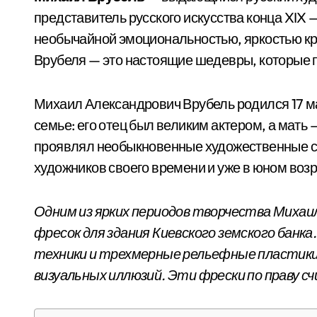
представитель русского искусства конца XIX 
необычайной эмоциональностью, яркостью кр
Врубеля — это настоящие шедевры, которые 
Михаил Александрович Врубель родился 17 мар
семье: его отец был великим актером, а мать
проявлял необыкновенные художественные сп
художников своего времени и уже в юном воз
Одним из ярких периодов творчества Михаил
фресок для здания Киевского земского банк
техники и трехмерные рельефные пластики
визуальных иллюзий. Эти фрески по праву 