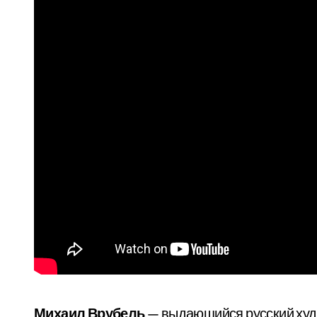
Михаил Врубель
— выдающийся русский худо