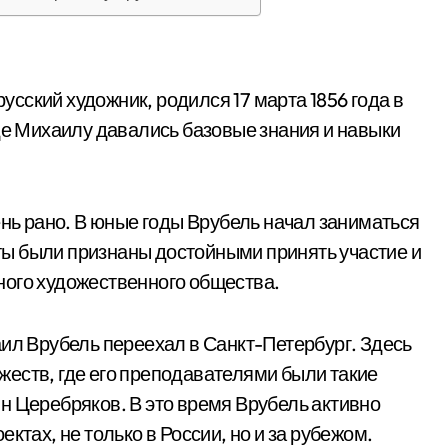
сский художник, родился 17 марта 1856 года в
где Михаилу давались базовые знания и навыки
ень рано. В юные годы Врубель начал заниматься
боты были признаны достойными принять участие и
ного художественного общества.
аил Врубель переехал в Санкт-Петербург. Здесь
еств, где его преподавателями были такие
н Церебряков. В это время Врубель активно
ктах, не только в России, но и за рубежом.