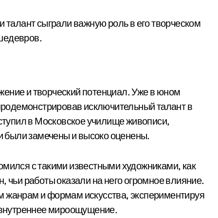
и талант сыграли важную роль в его творческом
шедевров.
ение и творческий потенциал. Уже в юном
, продемонстрировав исключительный талант в
оступил в Московское училище живописи,
ти были замечены и высоко оценены.
омился с такими известными художниками, как
, чьи работы оказали на него огромное влияние.
м жанрам и формам искусства, экспериментируя
е внутреннее мироощущение.