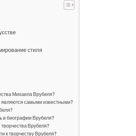
усстве
рмирование стиля
ества Михаила Врубеля?
я являются самыми известными?
беля?
ь в биографии Врубеля?
 творчества Врубеля?
ти к творчеству Врубеля?