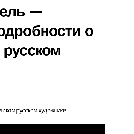
ель —
одробности о
 русском