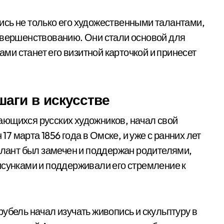
сь не только его художественными талантами,
овершенствованию. Они стали основой для
дами станет его визитной карточкой и принесет
аги в искусстве
ающихся русских художников, начал свой
 17 марта 1856 года в Омске, и уже с ранних лет
талант был замечен и поддержан родителями,
исунками и поддерживали его стремление к
убель начал изучать живопись и скульптуру в