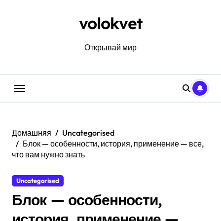
Перейти
к
volokvet
содержанию
Открывай мир
Домашняя
Uncategorised
Блок — особенности, история, применение — все,
что вам нужно знать
Uncategorised
Блок — особенности,
история, применение —