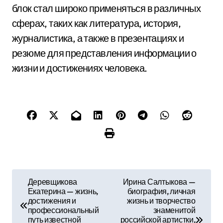
блок стал широко применяться в различных
сферах, таких как литература, история,
журналистика, а также в презентациях и
резюме для представления информации о
жизни и достижениях человека.
Н
Деревщикова
Ирина Салтыкова —
Екатерина — жизнь,
биография, личная
а
достижения и
жизнь и творчество
профессиональный
знаменитой
в
путь известной
российской артистки,