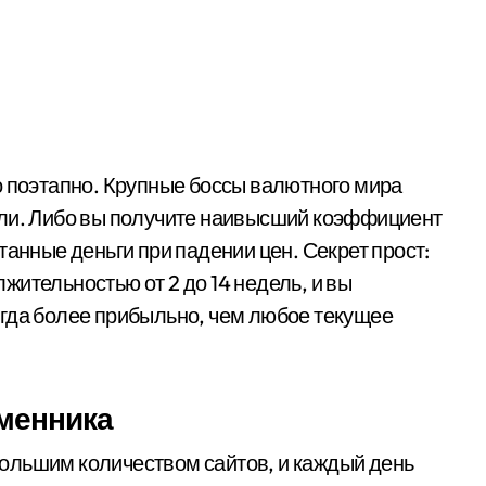
о поэтапно. Крупные боссы валютного мира
ели. Либо вы получите наивысший коэффициент
танные деньги при падении цен. Секрет прост:
ительностью от 2 до 14 недель, и вы
егда более прибыльно, чем любое текущее
менника
ольшим количеством сайтов, и каждый день