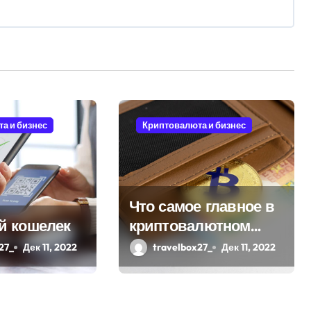
а и бизнес
Криптовалюта и бизнес
Что самое главное в
й кошелек
криптовалютном
кошельке?
27_
Дек 11, 2022
travelbox27_
Дек 11, 2022