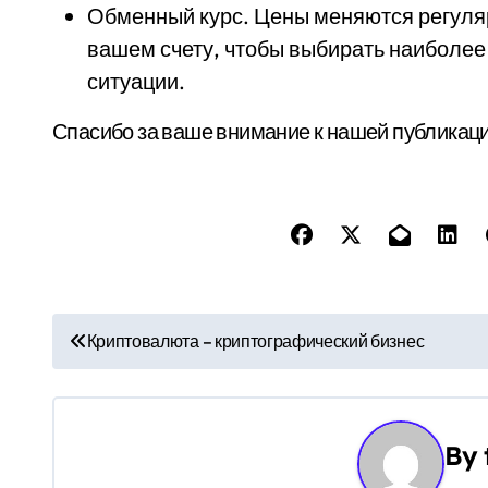
Обменный курс. Цены меняются регуляр
вашем счету, чтобы выбирать наиболее
ситуации.
Спасибо за ваше внимание к нашей публикац
Н
Криптовалюта – криптографический бизнес
а
в
By
и