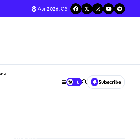
8
Авг 2026, Сб
ез призму анализа F1-Score
неопределённости
дефицита времени
анстве
вии
ачении
Subscribe
е
кроуровня
ботоспособности
Поиск