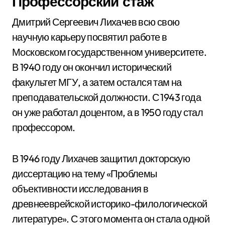
Профессорский стаж
Дмитрий Сергеевич Лихачев всю свою
научную карьеру посвятил работе в
Московском государственном университете.
В 1940 году он окончил исторический
факультет МГУ, а затем остался там на
преподавательской должности. С 1943 года
он уже работал доцентом, а в 1950 году стал
профессором.
В 1946 году Лихачев защитил докторскую
диссертацию на тему «Проблемы
объективности исследования в
древнееврейской историко-филологической
литературе». С этого момента он стала одной