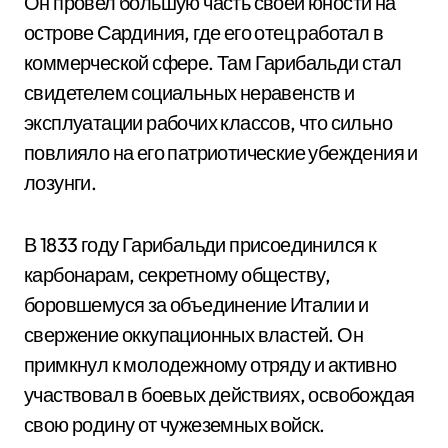
Он провел большую часть своей юности на
острове Сардиния, где его отец работал в
коммерческой сфере. Там Гарибальди стал
свидетелем социальных неравенств и
эксплуатации рабочих классов, что сильно
повлияло на его патриотические убеждения и
лозунги.
В 1833 году Гарибальди присоединился к
карбонарам, секретному обществу,
боровшемуся за объединение Италии и
свержение оккупационных властей. Он
примкнул к молодежному отряду и активно
участвовал в боевых действиях, освобождая
свою родину от чужеземных войск.