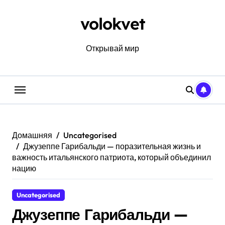
Перейти
к
volokvet
содержанию
Открывай мир
Домашняя
Uncategorised
Джузеппе Гарибальди — поразительная жизнь и
важность итальянского патриота, который объединил
нацию
Uncategorised
Джузеппе Гарибальди —