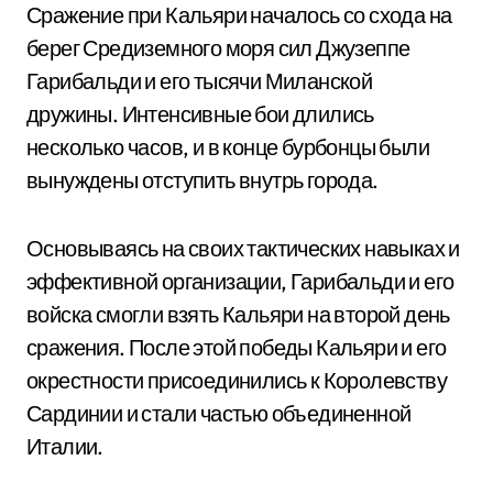
Сражение при Кальяри началось со схода на
берег Средиземного моря сил Джузеппе
Гарибальди и его тысячи Миланской
дружины. Интенсивные бои длились
несколько часов, и в конце бурбонцы были
вынуждены отступить внутрь города.
Основываясь на своих тактических навыках и
эффективной организации, Гарибальди и его
войска смогли взять Кальяри на второй день
сражения. После этой победы Кальяри и его
окрестности присоединились к Королевству
Сардинии и стали частью объединенной
Италии.