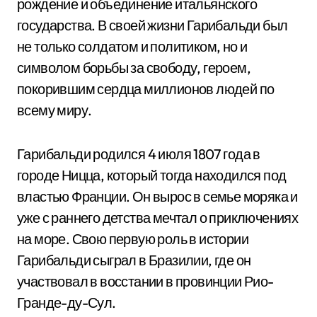
рождение и объединение итальянского
государства. В своей жизни Гарибальди был
не только солдатом и политиком, но и
символом борьбы за свободу, героем,
покорившим сердца миллионов людей по
всему миру.
Гарибальди родился 4 июля 1807 года в
городе Ницца, который тогда находился под
властью Франции. Он вырос в семье моряка и
уже с раннего детства мечтал о приключениях
на море. Свою первую роль в истории
Гарибальди сыграл в Бразилии, где он
участвовал в восстании в провинции Рио-
Гранде-ду-Сул.