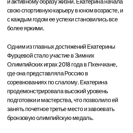
и активному образу жизни. Екатерина начала
свою спортивную карьеру в юном возрасте, и
с каждым годом ее успехи становились все
более яркими.
Одним из главных достижений Екатерины
Фурцевой стало участие в Зимних
Олимпийских играх 2018 года в Пхенчхане,
где она представляла Россию в
соревнованиях по слалому. Екатерина
продемонстрировала высокий уровень
подготовки и мастерства, что позволило ей
занять почетное третье место и завоевать
бронзовую олимпийскую медаль.