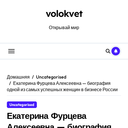
Перейти
к
volokvet
содержанию
Открывай мир
Домашняя
Uncategorised
Екатерина Фурцева Алексеевна — биография
одной из самых успешных женщин в бизнесе России
Uncategorised
Екатерина Фурцева
Алексеевна — биография