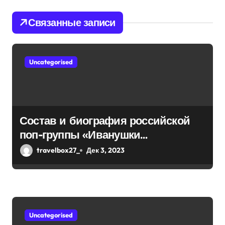
п
Связанные записи
о
з
Uncategorised
а
п
и
Состав и биография российской
с
поп-группы «Иванушки
интернешнл» — история успеха,
я
travelbox27_
Дек 3, 2023
музыка и судьбы участников
м
Uncategorised