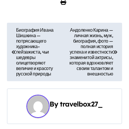
Н
Биография Ивана
Андоленко Карина —
Шишкина —
личная жизнь, муж,
а
потрясающего
биография, фото —
художника-
полная история
в
пейзажиста, чьи
успеха и известности
шедевры
знаменитой актрисы,
и
олицетворяют
которая вдохновляет
величие и красоту
своим талантом и
г
русской природы
внешностью
а
ц
By
travelbox27_
и
я