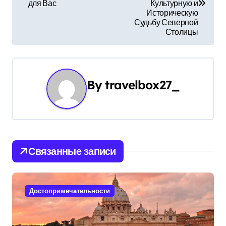
для Вас
Культурную и
в
Историческую
Судьбу Северной
и
Столицы
г
а
By
travelbox27_
ц
и
я
Связанные записи
п
о
Достопримечательности
з
а