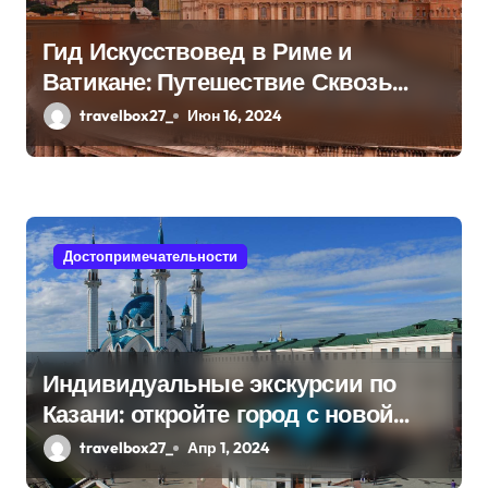
п
Гид Искусствовед в Риме и
и
Ватикане: Путешествие Сквозь
Века Искусства
с
travelbox27_
Июн 16, 2024
я
м
Достопримечательности
Индивидуальные экскурсии по
Казани: откройте город с новой
стороны
travelbox27_
Апр 1, 2024