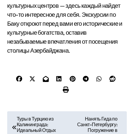
культурных центров — здесь каждый найдет
что-то интересное для себя. Экскурсии по
Баку откроют перед вами его исторические и
культурные богатства, оставив
незабываемые впечатления от посещения
столицы Азербайджана.
Н
Туры в Турцию из
Нанять Гида по
Калининграда:
Санкт-Петербургу:
а
Идеальный Отдых
Погружение в