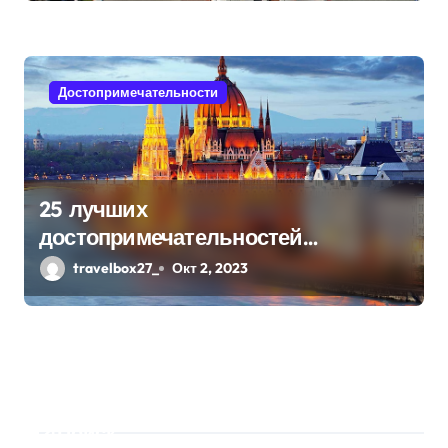
Достопримечательности
25 лучших
достопримечательностей
Будапешта
travelbox27_
Окт 2, 2023
Поиск