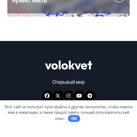
нужно знать
volokvet
Открывай мир
Этот сайт использует куки-файлы и другие технологии, чтобы помочь
вам в навигации, а также предоставить лучший пользовательский
опыт.
OK
Авторские права © Все права защищены
|
Newspaperup
от
Themeansar
.