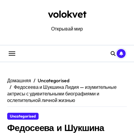
Перейти
к
volokvet
содержанию
Открывай мир
Домашняя
Uncategorised
Федосеева и Шукшина Лидия — изумительные
актрисы с удивительными биографиями и
ослепительной личной жизнью
Uncategorised
Федосеева и Шукшина