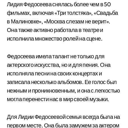
Лидия Федосеева снялась более чем в 50
фильмах, включая «Три толстяка», «Свадьба
в Малиновке», «Москва слезам не верит».
Она также активно работала в театре и
исполнила множество ролей на сцене.
Федосеева имела талант не только для
актерского искусства, но и для пения. Она
исполняла песни на своих концертах и
записала несколько альбомов. Ее голос был
нежным и проникновенным, и она с легкостью
могла перенести нас в мир своей музыки.
Для Лидии Федосеевой семья всегда была на
первом месте. Она была замужем за актером