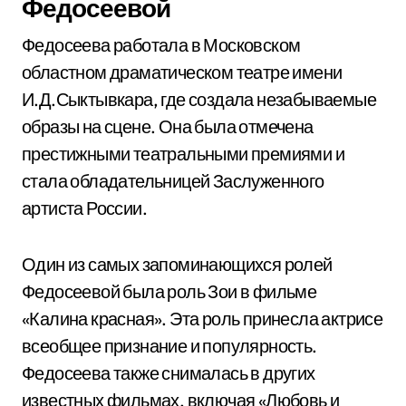
Федосеевой
Федосеева работала в Московском
областном драматическом театре имени
И.Д.Сыктывкара, где создала незабываемые
образы на сцене. Она была отмечена
престижными театральными премиями и
стала обладательницей Заслуженного
артиста России.
Один из самых запоминающихся ролей
Федосеевой была роль Зои в фильме
«Калина красная». Эта роль принесла актрисе
всеобщее признание и популярность.
Федосеева также снималась в других
известных фильмах, включая «Любовь и