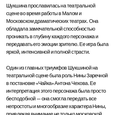
Шукшина прославилась на театральной
сцене во время работы в Малом и
Московском драматических театрах. Она
обладала замечательной способностью
проникать в глубину каждого персонажа и
передавать его эмоции зрителю. Ее игра была
яркой, интенсивной и полной страсти.
Один из главных триумфов Шукшиной на
театральной сцене была роль Нины Заречной
в постановке «Чайка» Антона Чехова. Ее
интерпретация этого персонажа была просто
бесподобной — она смогла передать все
непростоты и многообразие характера Нины,
привлекая внимание не только московской