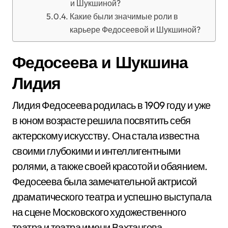
и Шукшиной?
Какие были значимые роли в
карьере Федосеевой и Шукшиной?
Федосеева и Шукшина
Лидия
Лидия Федосеева родилась в 1909 году и уже
в юном возрасте решила посвятить себя
актерскому искусству. Она стала известна
своими глубокими и интеллигентными
ролями, а также своей красотой и обаянием.
Федосеева была замечательной актрисой
драматического театра и успешно выступала
на сцене Московского художественного
театра и театра имени Вахтангова.