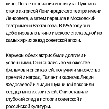
кино. После окончания института Шукшина
стала актрисой Ленинградского театра имени
Ленсовета, а затем перешла в Московский
театр имени Вахтангова. В 1956 году она
дебютировала в кино и вскоре стала одной из
самых ярких звезд советской эпохи.
Карьеры обеих актрис были долгими и
успешными. Они снялись во множестве
фильмов и спектаклей, получили множество
премий и наград. Талант и харизма Лидии
Федосеевой и Лидии Шукшиной покорили
сердца многих зрителей. Они оставили
глубокий след в истории советской и
российской культуры.