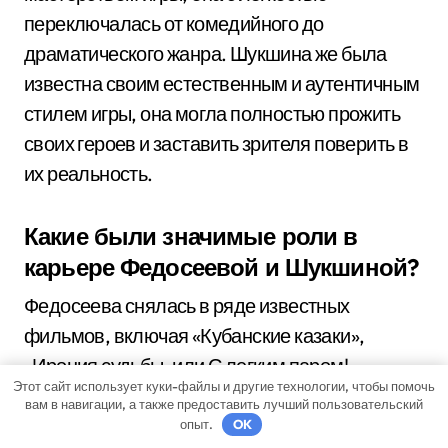
переключалась от комедийного до
драматического жанра. Шукшина же была
известна своим естественным и аутентичным
стилем игры, она могла полностью прожить
своих героев и заставить зрителя поверить в
их реальность.
Какие были значимые роли в
карьере Федосеевой и Шукшиной?
Федосеева снялась в ряде известных
фильмов, включая «Кубанские казаки»,
«Ирония судьбы, или С легким паром!»,
Этот сайт использует куки-файлы и другие технологии, чтобы помочь
«Чапаев», «Берегись автомобиля» и многих
вам в навигации, а также предоставить лучший пользовательский
других. Шукшина также исполнила множество
опыт.
OK