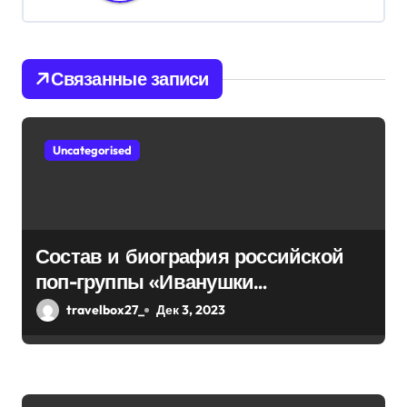
я
п
Связанные записи
о
з
Uncategorised
а
п
и
Состав и биография российской
поп-группы «Иванушки
с
интернешнл» — история успеха,
travelbox27_
Дек 3, 2023
я
музыка и судьбы участников
м