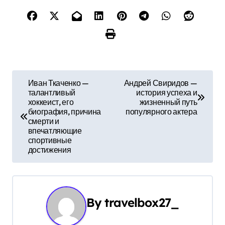
Н
Иван Ткаченко —
Андрей Свиридов —
талантливый
история успеха и
а
хоккеист, его
жизненный путь
биография, причина
популярного актера
в
смерти и
впечатляющие
и
спортивные
достижения
г
а
ц
By
travelbox27_
и