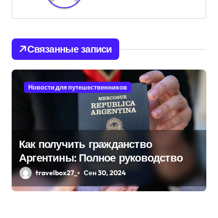
ц
и
я
Связанные записи
п
о
Новости для путешественников
з
а
п
Как получить гражданство
Аргентины: Полное руководство
и
travelbox27_
Сен 30, 2024
с
я