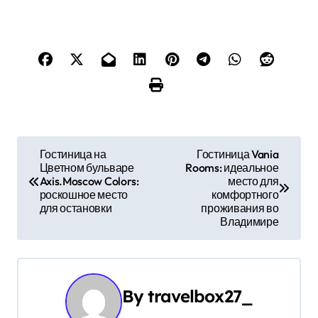
Н
Гостиница на
Гостиница Vania
Цветном бульваре
Rooms: идеальное
а
Axis.Moscow Colors:
место для
роскошное место
комфортного
в
для остановки
проживания во
Владимире
и
г
а
By
travelbox27_