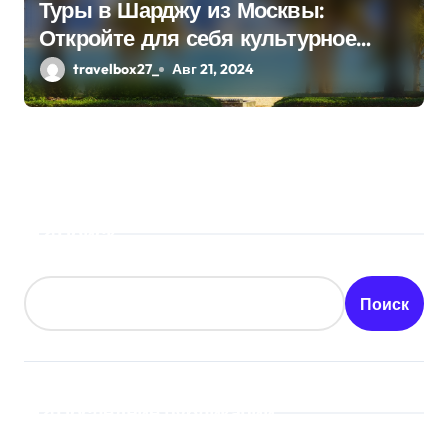
Туры в Шарджу из Москвы:
Откройте для себя культурное
сердце ОАЭ
travelbox27_
Авг 21, 2024
Поиск
Поиск
Последние публикации