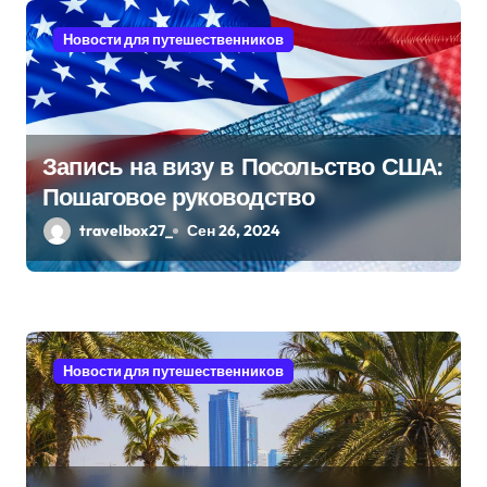
м
Новости для путешественников
Запись на визу в Посольство США:
Пошаговое руководство
travelbox27_
Сен 26, 2024
Новости для путешественников