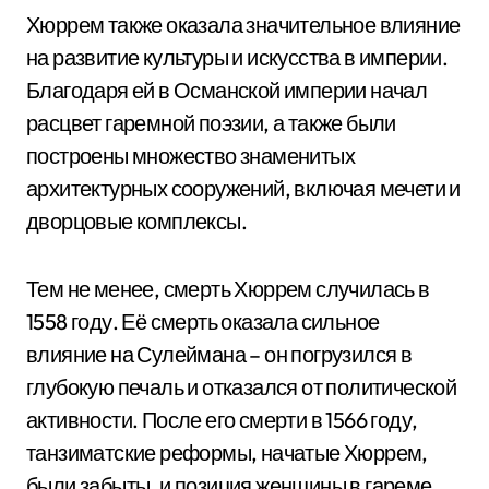
Хюррем также оказала значительное влияние
на развитие культуры и искусства в империи.
Благодаря ей в Османской империи начал
расцвет гаремной поэзии, а также были
построены множество знаменитых
архитектурных сооружений, включая мечети и
дворцовые комплексы.
Тем не менее, смерть Хюррем случилась в
1558 году. Её смерть оказала сильное
влияние на Сулеймана – он погрузился в
глубокую печаль и отказался от политической
активности. После его смерти в 1566 году,
танзиматские реформы, начатые Хюррем,
были забыты, и позиция женщины в гареме