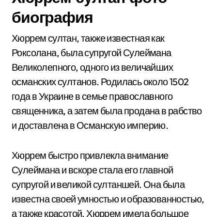
биография
Хюррем султан, также известная как
Роксолана, была супругой Сулеймана
Великолепного, одного из величайших
османских султанов. Родилась около 1502
года в Украине в семье православного
священника, а затем была продана в рабство
и доставлена в Османскую империю.
Хюррем быстро привлекла внимание
Сулеймана и вскоре стала его главной
супругой и великой султаншей. Она была
известна своей умностью и образованностью,
а также красотой. Хюррем имела большое