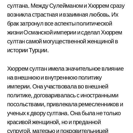
султана. Между Сулейманом и Хюррем сразу
возникла страстная и взаимная любовь. Их
брак затронул все аспекты политической
жизни Османской империи и сделал Хюррем
султан самой могущественной женщиной в
истории Турции.
Хюррем султан имела значительное влияние
на внешнюю и внутреннюю политику
империи. Она участвовала во внешней
политике, договаривалась с иностранными
посольствами, привлекала ремесленников и
ученых к двору султана. Она была не только
красивой женщиной, но и преданной
супругой, матерью и покровительницей