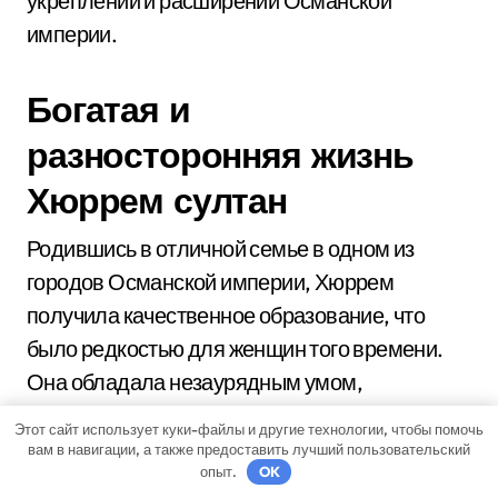
укреплении и расширении Османской
империи.
Богатая и
разносторонняя жизнь
Хюррем султан
Родившись в отличной семье в одном из
городов Османской империи, Хюррем
получила качественное образование, что
было редкостью для женщин того времени.
Она обладала незаурядным умом,
остроумием и обширными познаниями не
Этот сайт использует куки-файлы и другие технологии, чтобы помочь
только в восточной, но и в западной культуре.
вам в навигации, а также предоставить лучший пользовательский
опыт.
OK