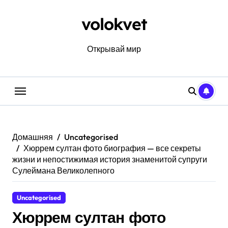
Перейти
к
volokvet
содержанию
Открывай мир
Домашняя
Uncategorised
Хюррем султан фото биография — все секреты
жизни и непостижимая история знаменитой супруги
Сулеймана Великолепного
Uncategorised
Хюррем султан фото