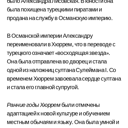
было Александра Лисовская. В юности она
была похищена турецкими пиратами и
продана на службу в Османскую империю.
В Османской империи Александру
переименовали в Хюррем, что в переводе с
турецкого означает «восходящая звезда».
Она была отправлена во дворец и стала
одной из наложниц султана Сулеймана I. Со
временем Хюррем завоевала сердце султана
и стала его главной супругой.
Ранние годы Хюррем
были отмечены
адаптацией к новой культуре и обучением
местным обычаям и языку. Она была умной и