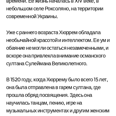
времени. Ее жизнь началась в XIV веке, в
небольшом селе Роксоляно, на территории
современной Украины.
Уже с раннего возраста Хюррем обладала
необычайной красотой и интеллектом. Ее ум и
обаяние не могли остаться незамеченными, и
вскоре она привлекла внимание османского
султана Сулеймана Великолепного.
В 1520 году, когда Хюррему было всего 15 лет,
она была отправлена в гарем султана, где
прошла обряд посвящения. Здесь она
научилась танцам, пению, игре на
музыкальных инструментах и другим женским