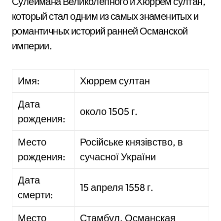
Сулеймана Великолепного и Хюррем султан,
который стал одним из самых знаменитых и
романтичных историй ранней Османской
империи.
Имя:
Хюррем султан
Дата
около 1505 г.
рождения:
Место
Російське князівство, в
рождения:
сучасної України
Дата
15 апреля 1558 г.
смерти:
Место
Стамбул, Османская