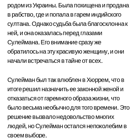
родом из Украины. Была похищена и продана
в рабство, где и попала в гарем индийского
султана. Однако судьба была благосклонна к
ней, и она оказалась перед глазами
Сулеймана. Его внимание сразу же
обратилось на эту красивую женщину, и они
начали встречаться в тайне от всех.
Сулейман был так влюблен в Хюррем, что в
итоге решил назначить ее законной женой и
отказаться от гаремного образа жизни, что
было весьма необычно для того времени. Это
решение вызвало недовольство многих
людей, но Сулейман остался непоколебим в
своем выборе.