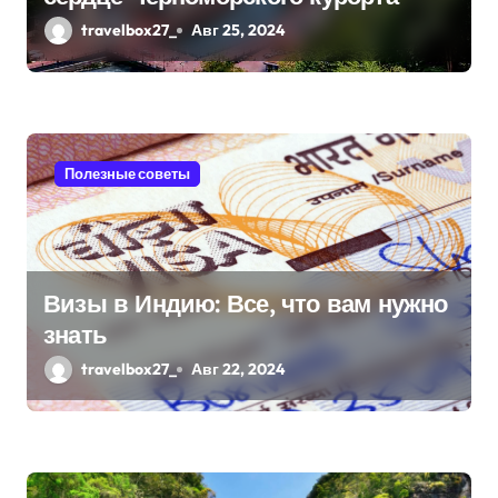
и
travelbox27_
Авг 25, 2024
с
я
м
Полезные советы
Визы в Индию: Все, что вам нужно
знать
travelbox27_
Авг 22, 2024