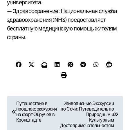
университета.
— Здравоохранение: Национальная служба
здравоохранения (NHS) предоставляет
бесплатную медицинскую помощь жителям
страны.
Н
Путешествие в
Живописные Экскурсии
прошлое: экскурсия
по Сочи: Путеводитель по
а
на форт Обручев в
Природным и
Кронштадте
Культурным
в
Достопримечательностям