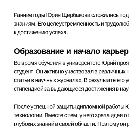
Ранние годы Юрия Щербакова сложились под 
знаниям. Его целеустремленность и трудолюб
к достижению успеха.
Образование и начало карье
Во время обучения в университете Юрий проя
студент. Он активно участвовал в различных
статьи в научных журналах. В результате его
стипендией за выдающиеся достижения в нау
После успешной защиты дипломной работы Юр
технологии. Вместе с тем, у него зрела идея
глубоких знаний в своей области. Поэтому он 