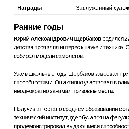
Награды
Заслуженный худо
Ранние годы
Юрий Александрович Щербаков
родился 22
детства проявлял интерес к науке и технике.
собирал модели самолетов.
Уже в школьные годы Щербаков завоевал при
способностями. Он активно участвовал в оли
неоднократно занимал призовые места.
Получив аттестат о среднем образовании с о
технический институт, где обучался на факуль
продемонстрировал выдающиеся способности 