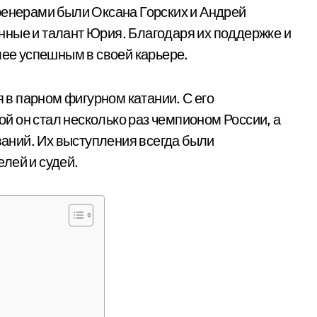
ренерами были Оксана Горских и Андрей
нные и талант Юрия. Благодаря их поддержке и
лее успешным в своей карьере.
в парном фигурном катании. С его
 он стал несколько раз чемпионом России, а
аний. Их выступления всегда были
лей и судей.