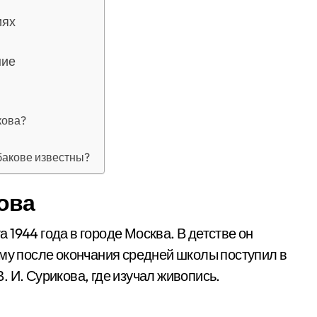
иях
ние
кова?
бакове известны?
ова
1944 года в городе Москва. В детстве он
ому после окончания средней школы поступил в
 И. Сурикова, где изучал живопись.