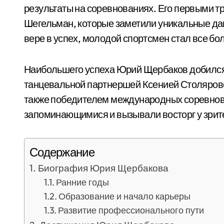
результаты на соревнованиях. Его первыми т
Шегельман, которые заметили уникальные да
вере в успех, молодой спортсмен стал все бо
Наибольшего успеха Юрий Щербаков добился 
танцевальной партнершей Ксенией Столяровой
также победителем международных соревнов
запоминающимися и вызывали восторг у зрите
Содержание
Биография Юрия Щербакова
Ранние годы
Образование и начало карьеры
Развитие профессионального пути