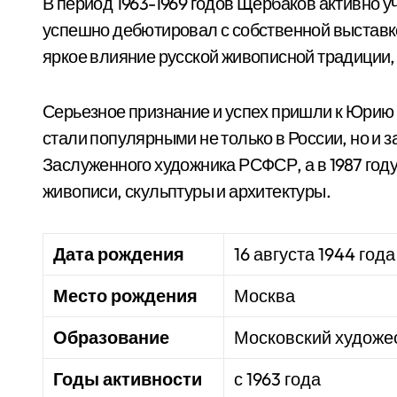
В период 1963-1969 годов Щербаков активно 
успешно дебютировал с собственной выставкой
яркое влияние русской живописной традиции,
Серьезное признание и успех пришли к Юрию Щ
стали популярными не только в России, но и з
Заслуженного художника РСФСР, а в 1987 год
живописи, скульптуры и архитектуры.
Дата рождения
16 августа 1944 года
Место рождения
Москва
Образование
Московский художес
Годы активности
с 1963 года