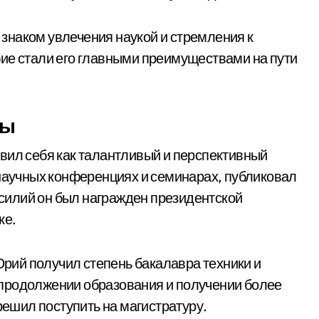
знаком увлечения наукой и стремления к
ие стали его главными преимуществами на пути
ры
вил себя как талантливый и перспективный
 научных конференциях и семинарах, публиковал
 усилий он был награжден президентской
ке.
ий получил степень бакалавра техники и
 о продолжении образования и получении более
решил поступить на магистратуру.