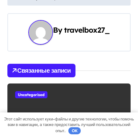
и
г
By
travelbox27_
а
ц
и
Связанные записи
я
п
Uncategorised
о
з
Этот сайт использует куки-файлы и другие технологии, чтобы помочь
а
вам в навигации, а также предоставить лучший пользовательский
Состав и биография российской
опыт.
OK
п