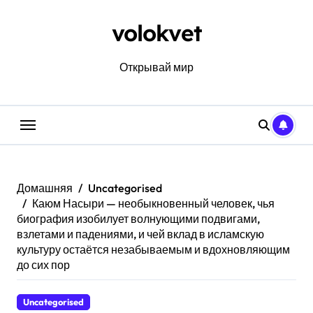
Перейти
к
volokvet
содержанию
Открывай мир
Домашняя
Uncategorised
Каюм Насыри — необыкновенный человек, чья
биография изобилует волнующими подвигами,
взлетами и падениями, и чей вклад в исламскую
культуру остаётся незабываемым и вдохновляющим
до сих пор
Uncategorised