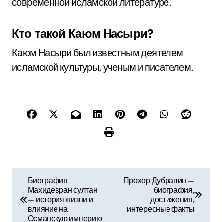
современной исламской литературе.
Кто такой Каюм Насыри?
Каюм Насыри был известным деятелем
исламской культуры, ученым и писателем.
Н
Биография
Прохор Дубравин —
Махидевран султан
биография,
а
— история жизни и
достижения,
влияние на
интересные факты
в
Османскую империю